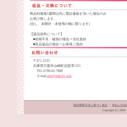
商品到着後1週間以内に電話連絡を頂いた場合のみ
お受け致します。
(但し、未開封・未使用の物に限ります)
【返品送料について】
■初期不良・破損の場合⇒当社負担
■良品返品の場合⇒お客様ご負担
〒671-2533
兵庫県宍粟市山崎町須賀澤1351
TEL:0790-62-7888
E-mail:
info@miki31.com
特定商取引法に基づく表記
｜
支払い方法
Copyright (C) 2009- 