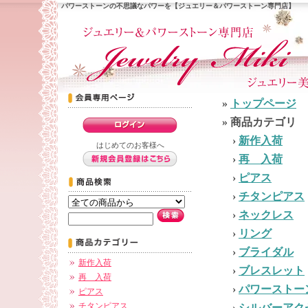
パワーストーンの不思議なパワーを【ジュエリー＆パワーストーン専門店】
»
トップページ
» 商品カテゴリ
›
新作入荷
はじめてのお客様へ
›
再 入荷
›
ピアス
›
チタンピアス
›
ネックレス
›
リング
›
ブライダル
新作入荷
›
ブレスレット
再 入荷
›
パワーストー
ピアス
チタンピアス