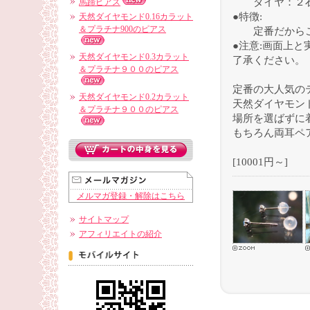
ダイヤ：２石
馬蹄ピアス
●特徴:
天然ダイヤモンド0.16カラット
＆プラチナ900のピアス
定番だからこ
●注意:画面上
天然ダイヤモンド0.3カラット
了承ください。
＆プラチナ９００のピアス
定番の大人気の
天然ダイヤモンド0.2カラット
天然ダイヤモン
＆プラチナ９００のピアス
場所を選ばずに
もちろん両耳ペ
[10001円～]
メルマガ登録・解除はこちら
サイトマップ
アフィリエイトの紹介