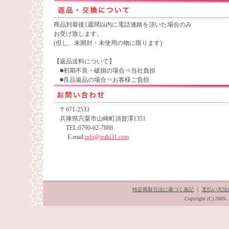
商品到着後1週間以内に電話連絡を頂いた場合のみ
お受け致します。
(但し、未開封・未使用の物に限ります)
【返品送料について】
■初期不良・破損の場合⇒当社負担
■良品返品の場合⇒お客様ご負担
〒671-2533
兵庫県宍粟市山崎町須賀澤1351
TEL:0790-62-7888
E-mail:
info@miki31.com
特定商取引法に基づく表記
｜
支払い方法
Copyright (C) 2009- 