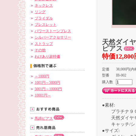
ネックレス
リング
ブライダル
ブレスレット
パワーストーンブレス
シルバーアクセサリー
天然ダイヤ
ストラップ
ピアス
その他
特価12,80
わけあり超特価
定価
38,000円(内
型番
IB-002
～1000円
購入数
1001円～5000円
5001円～10000円
10001円～
●素材:
プラチナ９
天然ダイヤ
馬蹄ピアス
キャッチ/シ
●サイズ: