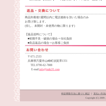
商品到着後1週間以内に電話連絡を頂いた場合のみ
お受け致します。
(但し、未開封・未使用の物に限ります)
【返品送料について】
■初期不良・破損の場合⇒当社負担
■良品返品の場合⇒お客様ご負担
〒671-2533
兵庫県宍粟市山崎町須賀澤1351
TEL:0790-62-7888
E-mail:
info@miki31.com
特定商取引法に基づく表記
｜
支払い方法
Copyright (C) 2009- 