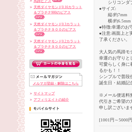
馬蹄ピアス
シリコンダブ
天然ダイヤモンド0.16カラット
●サイズ:
＆プラチナ900のピアス
縦/約7mm
横/約6.5mm
天然ダイヤモンド0.3カラット
●特徴:幸運のお
＆プラチナ９００のピアス
●注意:画面上
了承ください。
天然ダイヤモンド0.2カラット
＆プラチナ９００のピアス
大人気の馬蹄モ
幸運のお守りと
可愛らしく身に
るかも！！
シンプルで普段
誕生日・結婚記
メルマガ登録・解除はこちら
サイトマップ
※メール便送料
アフィリエイトの紹介
代引きご希望の方
申し訳ございませ
[1001円～5000円