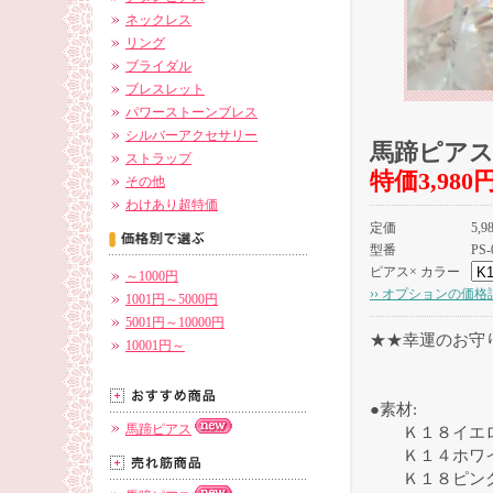
ネックレス
リング
ブライダル
ブレスレット
パワーストーンブレス
シルバーアクセサリー
馬蹄ピア
ストラップ
特価3,980
その他
わけあり超特価
定価
5,
型番
PS-
ピアス× カラー
～1000円
›› オプションの価
1001円～5000円
5001円～10000円
★★幸運のお守
10001円～
●素材:
馬蹄ピアス
Ｋ１８イエロ
Ｋ１４ホワイ
Ｋ１８ピンク