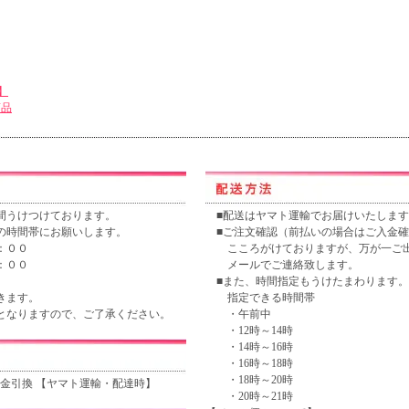
間うけつけております。
■配送はヤマト運輸でお届けいたします
の時間帯にお願いします。
■ご注文確認（前払いの場合はご入金確
：００
こころがけておりますが、万が一ご出
：００
メールでご連絡致します。
■また、時間指定もうけたまわります。
きます。
指定できる時間帯
なりますので、ご了承ください。
・午前中
・12時～14時
・14時～16時
・16時～18時
・18時～20時
金引換 【ヤマト運輸・配達時】
・20時～21時