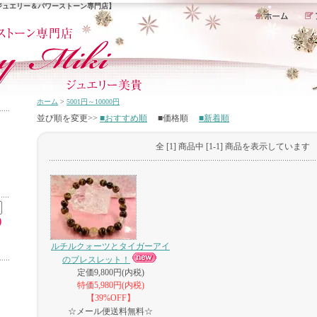
ジュエリー＆パワーストーン専門店】
ホーム
>
5001円～10000円
並び順を変更>>
■おすすめ順
■価格順
■新着順
全 [1] 商品中 [1-1] 商品を表示しています
ルチルクォーツとタイガーアイ
のブレスレット！
定価9,800円(内税)
特価5,980円(内税)
【39%OFF】
☆メール便送料無料☆